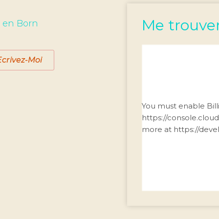
Me trouve
s en Born
Ecrivez-Moi
You must enable Bill
https://console.clou
more at https://dev