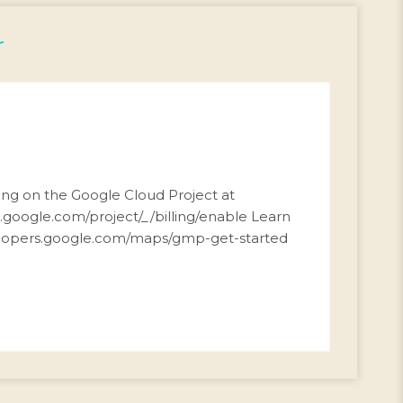
r
ing on the Google Cloud Project at
d.google.com/project/_/billing/enable Learn
elopers.google.com/maps/gmp-get-started