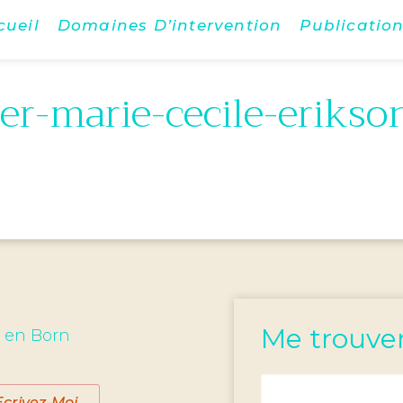
cueil
Domaines D’intervention
Publicatio
er-marie-cecile-eriks
Me trouve
s en Born
Ecrivez-Moi