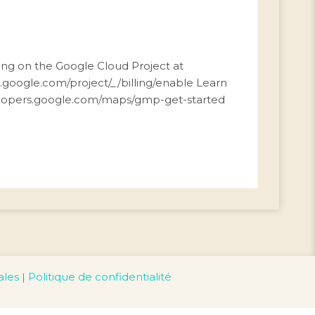
ing on the Google Cloud Project at
d.google.com/project/_/billing/enable Learn
elopers.google.com/maps/gmp-get-started
ales
Politique de confidentialité
|