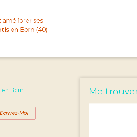
 améliorer ses
ntis en Born (40)
Me trouve
s en Born
Ecrivez-Moi